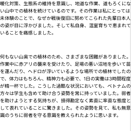
暖化対策、生態系の維持を意識し、地道な作業、道もろくにな
い山中での植林を続けているのです。その作業は私にとっては
未体験のことで、なぜか戦後復旧に努めてこられた先輩日本人
の姿が目に浮かびました。そして私自身、温室育ちで恵まれて
いることを痛感しました。
何もない山奥での植林のため、さまざまな困難がありました。
作業中に赤アリの襲来を受けたり、足場の悪い沼地を歩いて苗
を運んだり、ヘドロが浮いているような場所での植林でしたの
で、体力はもちろん、精神力も必要で、1日の実働は3時間程度
が精一杯でした。こうした過酷な状況においても、ベトナムの
方々は学生も含めて助け合う姿勢を常に持っていました。弱者
を助けようとする気持ちが、損得勘定なく素直に率直な態度と
して表れていることに驚きました。その姿勢を見て、私も無意
識のうちに弱者を守る意識を教えられたように思います。