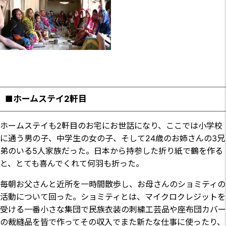
■ホームステイ2軒目
ホームステイも2軒目のお宅にお世話になり、ここでは小学校
に通う男の子、中学生の女の子、そして24歳のお姉さんの3兄
弟のいる5人家族だった。日本から持参した折り紙で鶴を作る
と、とても喜んでくれて何羽も折った。
毎朝お父さんと近所を一時間散歩し、お母さんのショミティの
活動について回った。ショミティとは、マイクロクレジットを
受ける一番小さな集団で民族衣装の刺繍工芸品や座布団カバー
の裁縫品を皆で作ってその収入でまた新たな仕事に使ったり、