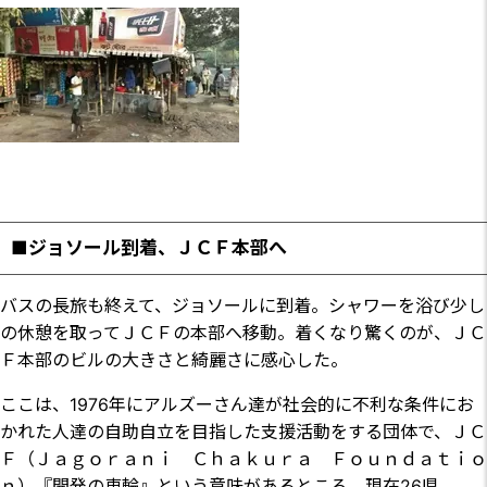
■ジョソール到着、ＪＣＦ本部へ
バスの長旅も終えて、ジョソールに到着。シャワーを浴び少し
の休憩を取ってＪＣＦの本部へ移動。着くなり驚くのが、ＪＣ
Ｆ本部のビルの大きさと綺麗さに感心した。
ここは、1976年にアルズーさん達が社会的に不利な条件にお
かれた人達の自助自立を目指した支援活動をする団体で、ＪＣ
Ｆ（Ｊａｇｏｒａｎｉ Ｃｈａｋｕｒａ Ｆｏｕｎｄａｔｉｏ
ｎ）『開発の車輪』という意味があるところ。現在26県、