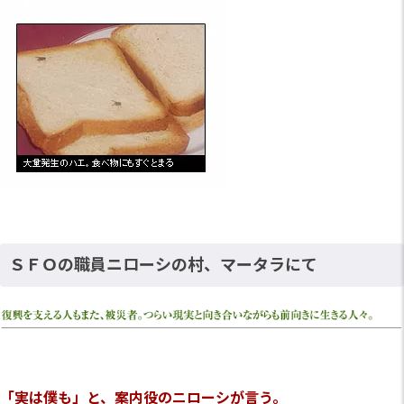
ＳＦＯの職員ニローシの村、マータラにて
「実は僕も」と、案内役のニローシが言う。