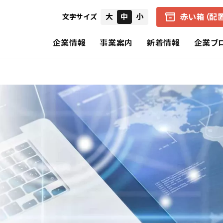
赤い箱（配
大
中
小
文字サイズ
企業情報
事業案内
新着情報
企業ブ
会社概要
中京医薬品の赤い箱（配置薬）
健康経営の取り組み
IRニュース
経営者からのメ
企業理念
アクアマジック事業
CSR（社会的責任）
個別財務諸表
財務ハイライト
中京医薬品の歩み
保険事業
決算短信
招集通知・決議
CSRの理念
基本的CSR
スペシャルコンテンツ
報告書（旧事業報告書）
株式の状況
公式SNS一覧
電子公告