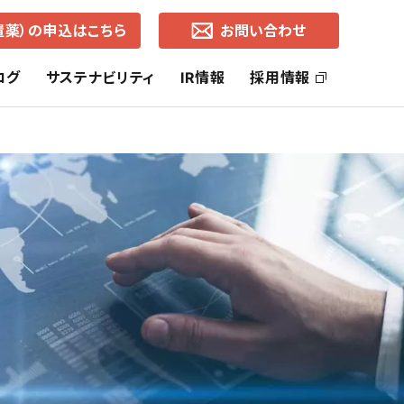
置薬）の申込はこちら
お問い合わせ
ログ
サステナビリティ
IR情報
採用情報
ッセージ
社長ご挨拶
ヘルス・ケア事業
SDGsの取り組み
株主還元
コーポレートブランド
ライフ・ケア事業
中期経営計画
通知
各地営業所（所在地・地図）
有価証券報告書
事業的CSR
選択的CSR
よくあるご質問
株価の推移