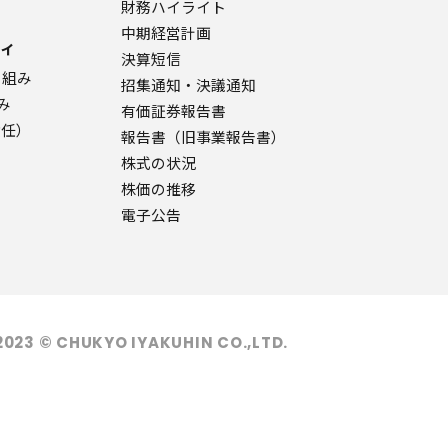
財務ハイライト
中期経営計画
ィ
決算短信
り組み
招集通知・決議通知
み
有価証券報告書
責任）
報告書（旧事業報告書）
株式の状況
株価の推移
電子公告
2023 © CHUKYO IYAKUHIN CO.,LTD.