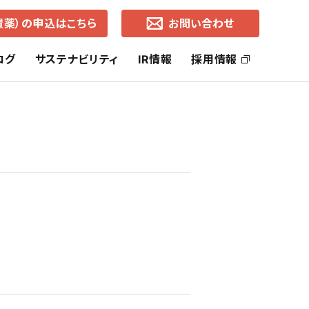
置薬）の申込はこちら
お問い合わせ
ログ
サステナビリティ
IR情報
採用情報
ッセージ
社長ご挨拶
ヘルス・ケア事業
SDGsの取り組み
株主還元
コーポレートブランド
ライフ・ケア事業
中期経営計画
通知
各地営業所（所在地・地図）
有価証券報告書
事業的CSR
選択的CSR
よくあるご質問
株価の推移