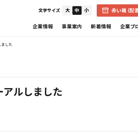
赤い箱（配
大
中
小
文字サイズ
企業情報
事業案内
新着情報
企業ブ
しました
会社概要
中京医薬品の赤い箱（配置薬）
健康経営の取り組み
IRニュース
経営者からのメ
企業理念
アクアマジック事業
CSR（社会的責任）
個別財務諸表
財務ハイライト
ーアルしました
中京医薬品の歩み
保険事業
決算短信
招集通知・決議
CSRの理念
基本的CSR
スペシャルコンテンツ
報告書（旧事業報告書）
株式の状況
公式SNS一覧
電子公告