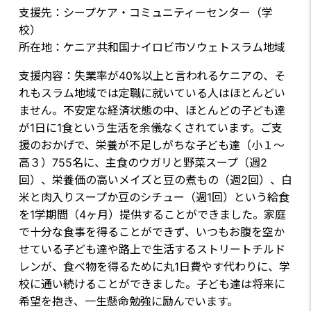
支援先：シープケア・コミュニティーセンター（学
校）
所在地：ケニア共和国ナイロビ市ソウェトスラム地域
支援内容：失業率が40%以上と言われるケニアの、そ
れもスラム地域では定職に就いている人はほとんどい
ません。不安定な経済状態の中、ほとんどの子ども達
が1日に1食という生活を余儀なくされています。ご支
援のおかげで、栄養が不足しがちな子ども達（小１～
高３）755名に、主食のウガリと野菜スープ（週2
回）、栄養価の高いメイズと豆の煮もの（週2回）、白
米と肉入りスープか豆のシチュー（週1回）という給食
を1学期間（4ヶ月）提供することができました。家庭
で十分な食事を得ることができず、いつもお腹を空か
せている子ども達や路上で生活するストリートチルド
レンが、食べ物を得るために丸1日費やす代わりに、学
校に通い続けることができました。子ども達は将来に
希望を抱き、一生懸命勉強に励んでいます。