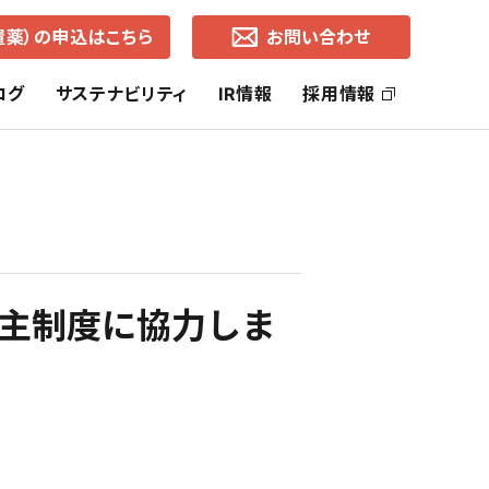
置薬）の申込はこちら
お問い合わせ
ログ
サステナビリティ
IR情報
採用情報
ッセージ
社長ご挨拶
ヘルス・ケア事業
SDGsの取り組み
株主還元
コーポレートブランド
ライフ・ケア事業
中期経営計画
株主制度に協力しま
通知
各地営業所（所在地・地図）
有価証券報告書
事業的CSR
選択的CSR
よくあるご質問
株価の推移