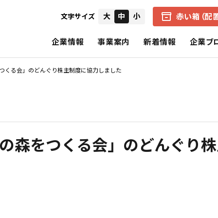
赤い箱（配
大
中
小
文字サイズ
企業情報
事業案内
新着情報
企業ブ
をつくる会」のどんぐり株主制度に協力しました
会社概要
中京医薬品の赤い箱（配置薬）
健康経営の取り組み
IRニュース
経営者からのメ
企業理念
アクアマジック事業
CSR（社会的責任）
個別財務諸表
財務ハイライト
年の森をつくる会」のどんぐり
中京医薬品の歩み
保険事業
決算短信
招集通知・決議
CSRの理念
基本的CSR
スペシャルコンテンツ
報告書（旧事業報告書）
株式の状況
公式SNS一覧
電子公告