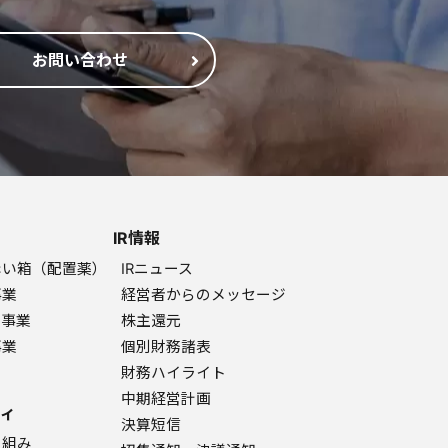
お問い合わせ
IR情報
赤い箱（配置薬）
IRニュース
事業
経営者からのメッセージ
ク事業
株主還元
事業
個別財務諸表
財務ハイライト
中期経営計画
ィ
決算短信
り組み