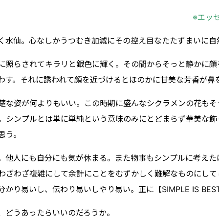
※エッ
く水仙。心なしかうつむき加減にその控え目なたたずまいに自
に照らされてキラリと銀色に輝く。その間からそっと静かに顔
わす。それに誘われて顔を近づけるとほのかに甘美な芳香が鼻
楚な姿が何よりもいい。この時期に盛んなシクラメンの花もそ
。シンプルとは単に単純という意味のみにとどまらず華美な飾
思う。
。他人にも自分にも気が休まる。また物事もシンプルに考えた
わざわざ複雑にして余計にことをむずかしく難解なものにして
いし、伝わり易いしやり易い。正に【SIMPLE IS BEST】、【
、どうあったらいいのだろうか。