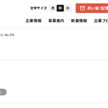
赤い箱（配
大
中
小
文字サイズ
企業情報
事業案内
新着情報
企業ブ
 No.218
会社概要
中京医薬品の赤い箱（配置薬）
健康経営の取り組み
IRニュース
経営者からのメ
企業理念
アクアマジック事業
CSR（社会的責任）
個別財務諸表
財務ハイライト
8
中京医薬品の歩み
保険事業
決算短信
招集通知・決議
CSRの理念
基本的CSR
スペシャルコンテンツ
報告書（旧事業報告書）
株式の状況
」
公式SNS一覧
電子公告