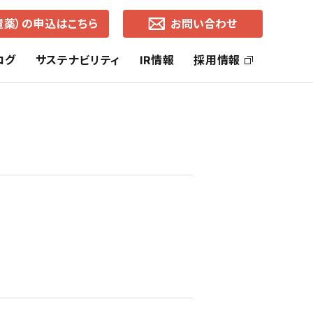
置薬）の申込はこちら
お問い合わせ
ログ
サステナビリティ
IR情報
採用情報
ッセージ
社長ご挨拶
ヘルス・ケア事業
SDGsの取り組み
株主還元
コーポレートブランド
ライフ・ケア事業
中期経営計画
通知
各地営業所（所在地・地図）
有価証券報告書
事業的CSR
選択的CSR
よくあるご質問
株価の推移