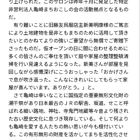
り上げられた。このサロンは昨年十月に発足した特定
非営利法人亀崎まちおこしの会の活動拠点となるもの
だ。
有り難いことに旧藤友呉服店主新美明康様のご篤志
により土地建物を是非ともまちのために活用して頂き
たいとのかねてよりの強いご要望から無償でご寄贈下
さったものだ。仮オープンの日に間に合わせるために
多くの皆さんのご奉仕を頂いて庭や家屋の整理整頓清
掃を行い見違えるようになった。新美さんが部屋を見
回しながら感慨深げにこうおっしゃった「おかげさん
で息が吹き返った。こんなにきれいにしてもらって家
屋が喜んでいます。ありがとう。」と。
さて亀崎は幸いなことに国指定の重要無形文化財の
潮干祭があり日本最古のＪＲの駅舎、坂道、せこと呼
ばれる細い路地、神社、寺鬼門地蔵等々昔より残され
た古い歴史文化に息づき現存している。そして何より
も亀崎を愛する人たちの熱い思いが今も根付いてい
る。この有形無形の財産を活かしてまちを活性化させ