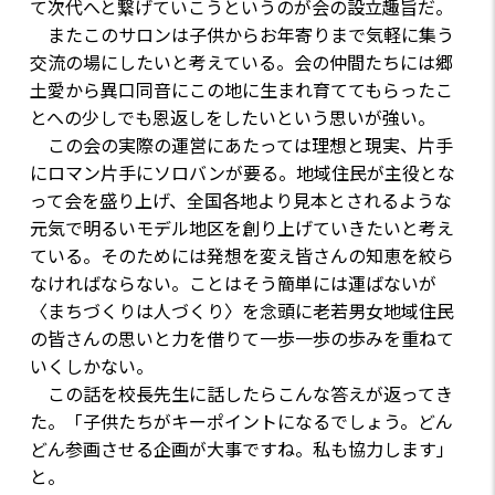
て次代へと繋げていこうというのが会の設立趣旨だ。
またこのサロンは子供からお年寄りまで気軽に集う
交流の場にしたいと考えている。会の仲間たちには郷
土愛から異口同音にこの地に生まれ育ててもらったこ
とへの少しでも恩返しをしたいという思いが強い。
この会の実際の運営にあたっては理想と現実、片手
にロマン片手にソロバンが要る。地域住民が主役とな
って会を盛り上げ、全国各地より見本とされるような
元気で明るいモデル地区を創り上げていきたいと考え
ている。そのためには発想を変え皆さんの知恵を絞ら
なければならない。ことはそう簡単には運ばないが
〈まちづくりは人づくり〉を念頭に老若男女地域住民
の皆さんの思いと力を借りて一歩一歩の歩みを重ねて
いくしかない。
この話を校長先生に話したらこんな答えが返ってき
た。「子供たちがキーポイントになるでしょう。どん
どん参画させる企画が大事ですね。私も協力します」
と。