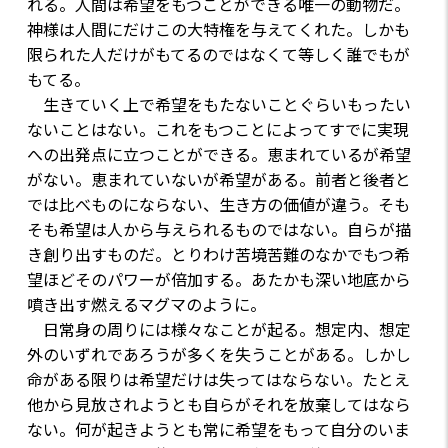
れる。人間は希望をもつことができる唯一の動物だ。
神様は人間にだけこの大特権を与えてくれた。しかも
限られた人だけがもてるのではなくて等しく誰でもが
もてる。
生きていく上で希望をもたないことぐらいもったい
ないことはない。これをもつことによってすでに実現
への出発点に立つことができる。恵まれているが希望
がない。恵まれていないが希望がある。前者と後者と
では比べものにならない、生き方の価値が違う。そも
そも希望は人から与えられるものではない。自らが描
き創り出すものだ。とりわけ苦境苦難のなかでもつ希
望ほどそのパワーが倍加する。あたかも深い地底から
噴き出す燃えるマグマのように。
日常身の周りには様々なことが起る。想定内、想定
外のいずれであろうが多くを失うことがある。しかし
命がある限りは希望だけは失ってはならない。たとえ
他から見放されようとも自らがそれを放棄してはなら
ない。何が起きようとも常に希望をもって自分のいま