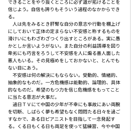
できることをやり抜くところに必ず道が拓けることを
信じよう。自信も誇りもそういう過程のなかからでき
る。
人は先をみるとき肝腎な自分の意志や行動を棚上げ
にしておいて正体の定まらない不安感と称するものを
滑けいにもわざわざつくり出すところがある。実に愚
かとしか言いようがない。また自分の利益誘導を図り
卑劣にも巧言をろうして不安感を人に煽る善人面した
悪人もいる。その見極めをしておかないと、とんでも
ない目にあう。
不安感は何の解決にもならない。受動的、情緒的、
抽象的なものだ。一方危機感は能動的、論理的、具体
的なものだ。希望のもつ力を信じ危機感をもってこと
に当たる意志が大事だ。
過日ＴＶにて中国の少年が不幸にも事故にあい両腕
を切断、しばらく夢も希望もなく悶悶たる日々を過ご
すなかで、ある日ピアニストを目指して一念発起す
る。くる日もくる日も両足を使って猛練習、今や中国