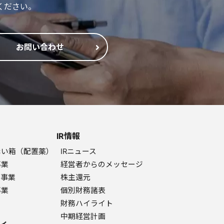
ください。
お問い合わせ
IR情報
赤い箱（配置薬）
IRニュース
事業
経営者からのメッセージ
ク事業
株主還元
事業
個別財務諸表
財務ハイライト
中期経営計画
ィ