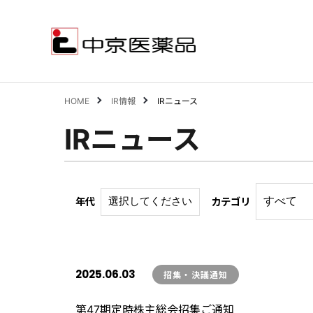
HOME
IR情報
IRニュース
IRニュース
サステナビリティ
事業案内
年代
カテゴリ
企業情報
IR情報
2025.06.03
招集・決議通知
第47期定時株主総会招集ご通知