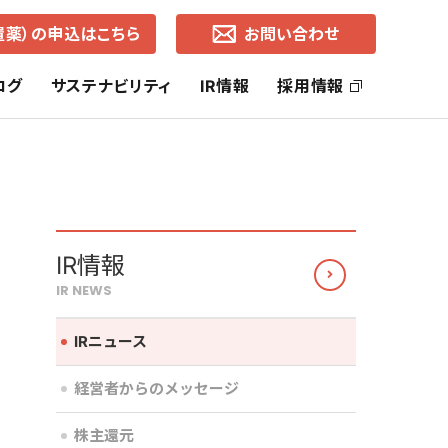
置薬）の申込はこちら
お問い合わせ
ログ
サステナビリティ
IR情報
採用情報
ッセージ
社長ご挨拶
ヘルス・ケア事業
SDGsの取り組み
株主還元
コーポレートブランド
ライフ・ケア事業
中期経営計画
IR情報
IR NEWS
通知
各地営業所（所在地・地図）
有価証券報告書
事業的CSR
選択的CSR
IRニュース
よくあるご質問
株価の推移
経営者からのメッセージ
株主還元