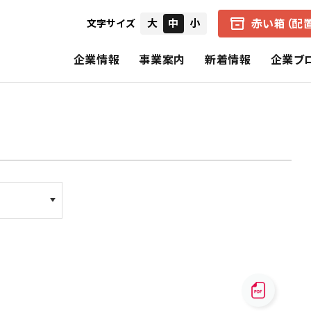
赤い箱（配
大
中
小
文字サイズ
企業情報
事業案内
新着情報
企業ブ
会社概要
中京医薬品の赤い箱（配置薬）
健康経営の取り組み
IRニュース
経営者からのメ
企業理念
アクアマジック事業
CSR（社会的責任）
個別財務諸表
財務ハイライト
中京医薬品の歩み
保険事業
決算短信
招集通知・決議
CSRの理念
基本的CSR
スペシャルコンテンツ
報告書（旧事業報告書）
株式の状況
公式SNS一覧
電子公告