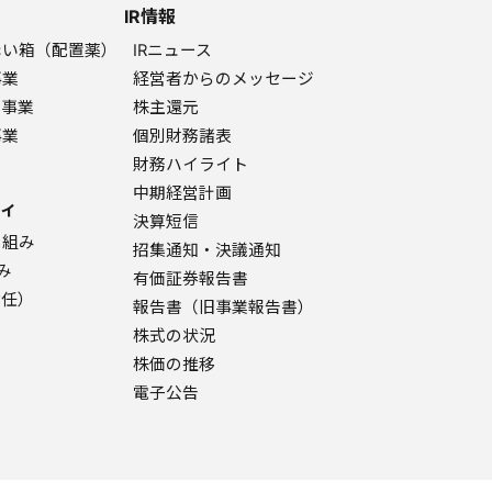
IR情報
赤い箱（配置薬）
IRニュース
事業
経営者からのメッセージ
ク事業
株主還元
事業
個別財務諸表
財務ハイライト
中期経営計画
ィ
決算短信
り組み
招集通知・決議通知
み
有価証券報告書
責任）
報告書（旧事業報告書）
株式の状況
株価の推移
電子公告