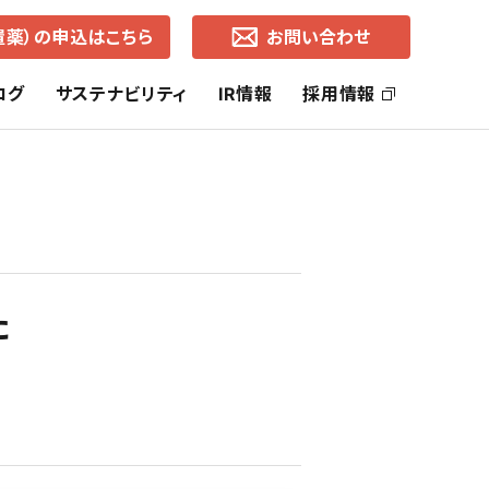
置薬）の申込はこちら
お問い合わせ
ログ
サステナビリティ
IR情報
採用情報
ッセージ
社長ご挨拶
ヘルス・ケア事業
SDGsの取り組み
株主還元
コーポレートブランド
ライフ・ケア事業
中期経営計画
た
通知
各地営業所（所在地・地図）
有価証券報告書
事業的CSR
選択的CSR
よくあるご質問
株価の推移