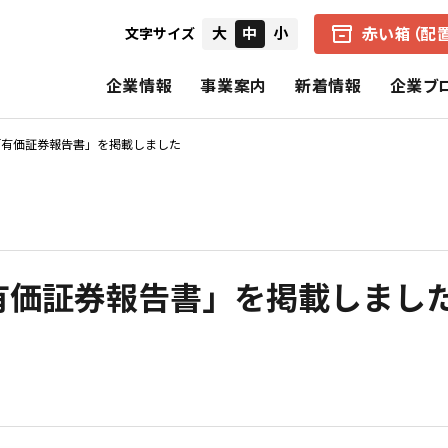
赤い箱（配
大
中
小
文字サイズ
企業情報
事業案内
新着情報
企業ブ
「有価証券報告書」を掲載しました
会社概要
中京医薬品の赤い箱（配置薬）
健康経営の取り組み
IRニュース
経営者からのメ
企業理念
アクアマジック事業
CSR（社会的責任）
個別財務諸表
財務ハイライト
有価証券報告書」を掲載しまし
中京医薬品の歩み
保険事業
決算短信
招集通知・決議
CSRの理念
基本的CSR
スペシャルコンテンツ
報告書（旧事業報告書）
株式の状況
公式SNS一覧
電子公告