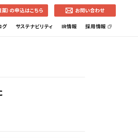
置薬）の申込はこちら
お問い合わせ
ログ
サステナビリティ
IR情報
採用情報
ッセージ
社長ご挨拶
ヘルス・ケア事業
SDGsの取り組み
株主還元
コーポレートブランド
ライフ・ケア事業
中期経営計画
た
通知
各地営業所（所在地・地図）
有価証券報告書
事業的CSR
選択的CSR
よくあるご質問
株価の推移