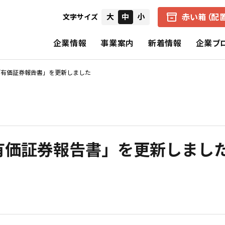
赤い箱（配
大
中
小
文字サイズ
企業情報
事業案内
新着情報
企業ブ
「有価証券報告書」を更新しました
会社概要
中京医薬品の赤い箱（配置薬）
健康経営の取り組み
IRニュース
経営者からのメ
企業理念
アクアマジック事業
CSR（社会的責任）
個別財務諸表
財務ハイライト
有価証券報告書」を更新しまし
中京医薬品の歩み
保険事業
決算短信
招集通知・決議
CSRの理念
基本的CSR
スペシャルコンテンツ
報告書（旧事業報告書）
株式の状況
公式SNS一覧
電子公告