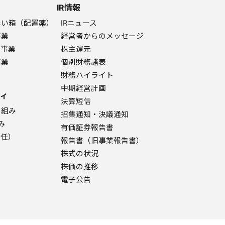
IR情報
赤い箱（配置薬）
IRニュース
事業
経営者からのメッセージ
ク事業
株主還元
事業
個別財務諸表
財務ハイライト
中期経営計画
ィ
決算短信
り組み
招集通知・決議通知
み
有価証券報告書
責任）
報告書（旧事業報告書）
株式の状況
株価の推移
電子公告