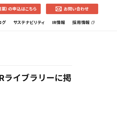
置薬）の申込はこちら
お問い合わせ
ログ
サステナビリティ
IR情報
採用情報
ッセージ
社長ご挨拶
ヘルス・ケア事業
SDGsの取り組み
株主還元
コーポレートブランド
ライフ・ケア事業
中期経営計画
IRライブラリーに掲
通知
各地営業所（所在地・地図）
有価証券報告書
事業的CSR
選択的CSR
よくあるご質問
株価の推移