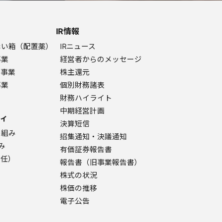
IR情報
赤い箱（配置薬）
IRニュース
事業
経営者からのメッセージ
ク事業
株主還元
事業
個別財務諸表
財務ハイライト
中期経営計画
ィ
決算短信
り組み
招集通知・決議通知
み
有価証券報告書
責任）
報告書（旧事業報告書）
株式の状況
株価の推移
電子公告