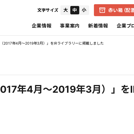
赤い箱（配
大
中
小
文字サイズ
企業情報
事業案内
新着情報
企業ブ
（2017年4月～2019年3月）」をIRライブラリーに掲載しました
会社概要
中京医薬品の赤い箱（配置薬）
健康経営の取り組み
IRニュース
経営者からのメ
企業理念
アクアマジック事業
CSR（社会的責任）
個別財務諸表
財務ハイライト
017年4月～2019年3月）」を
中京医薬品の歩み
保険事業
決算短信
招集通知・決議
CSRの理念
基本的CSR
スペシャルコンテンツ
報告書（旧事業報告書）
株式の状況
公式SNS一覧
電子公告