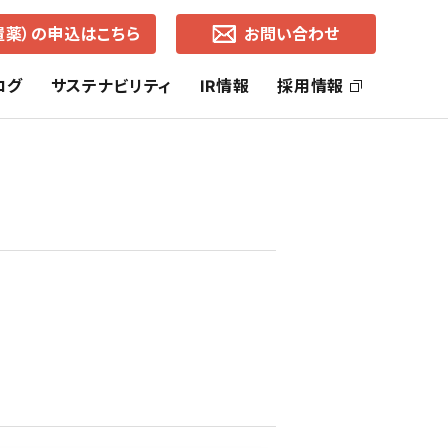
置薬）の申込はこちら
お問い合わせ
ログ
サステナビリティ
IR情報
採用情報
ッセージ
社長ご挨拶
ヘルス・ケア事業
SDGsの取り組み
株主還元
コーポレートブランド
ライフ・ケア事業
中期経営計画
通知
各地営業所（所在地・地図）
有価証券報告書
事業的CSR
選択的CSR
よくあるご質問
株価の推移