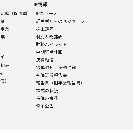
IR情報
赤い箱（配置薬）
IRニュース
事業
経営者からのメッセージ
ク事業
株主還元
事業
個別財務諸表
財務ハイライト
中期経営計画
ィ
決算短信
り組み
招集通知・決議通知
み
有価証券報告書
責任）
報告書（旧事業報告書）
株式の状況
株価の推移
電子公告