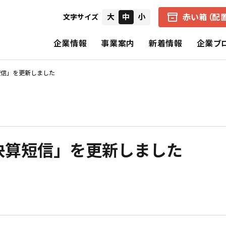
赤い箱（配
大
中
小
文字サイズ
企業情報
事業案内
新着情報
企業ブ
短信」を更新しました
会社概要
中京医薬品の赤い箱（配置薬）
健康経営の取り組み
IRニュース
経営者からのメ
企業理念
アクアマジック事業
CSR（社会的責任）
個別財務諸表
財務ハイライト
決算短信」を更新しました
中京医薬品の歩み
保険事業
決算短信
招集通知・決議
CSRの理念
基本的CSR
スペシャルコンテンツ
報告書（旧事業報告書）
株式の状況
公式SNS一覧
電子公告