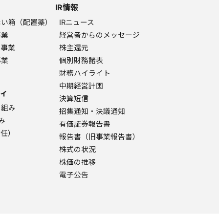
IR情報
赤い箱（配置薬）
IRニュース
事業
経営者からのメッセージ
ク事業
株主還元
事業
個別財務諸表
財務ハイライト
中期経営計画
ィ
決算短信
り組み
招集通知・決議通知
み
有価証券報告書
責任）
報告書（旧事業報告書）
株式の状況
株価の推移
電子公告