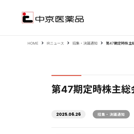
HOME
IRニュース
招集・決議通知
第47期定時株主
サステナビリティ
事業案内
第47期定時株主総
企業情報
IR情報
2025.06.26
招集・決議通知