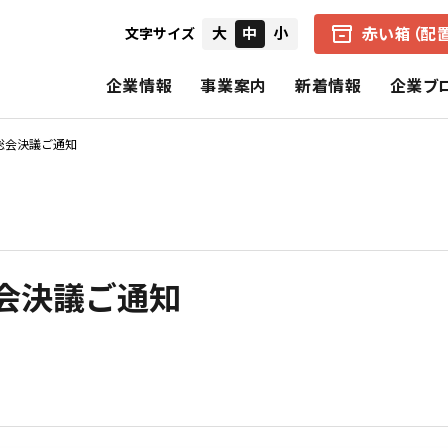
赤い箱（配
大
中
小
文字サイズ
企業情報
事業案内
新着情報
企業ブ
総会決議ご通知
会社概要
中京医薬品の赤い箱（配置薬）
健康経営の取り組み
IRニュース
経営者からのメ
企業理念
アクアマジック事業
CSR（社会的責任）
個別財務諸表
財務ハイライト
会決議ご通知
中京医薬品の歩み
保険事業
決算短信
招集通知・決議
CSRの理念
基本的CSR
スペシャルコンテンツ
報告書（旧事業報告書）
株式の状況
公式SNS一覧
電子公告