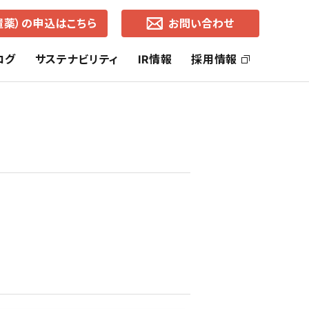
置薬）の申込はこちら
お問い合わせ
ログ
サステナビリティ
IR情報
採用情報
ッセージ
社長ご挨拶
ヘルス・ケア事業
SDGsの取り組み
株主還元
コーポレートブランド
ライフ・ケア事業
中期経営計画
通知
各地営業所（所在地・地図）
有価証券報告書
事業的CSR
選択的CSR
よくあるご質問
株価の推移