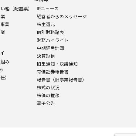
赤い箱（配置薬）
IRニュース
事業
経営者からのメッセージ
ク事業
株主還元
事業
個別財務諸表
財務ハイライト
中期経営計画
ィ
決算短信
り組み
招集通知・決議通知
み
有価証券報告書
責任）
報告書（旧事業報告書）
株式の状況
株価の推移
電子公告