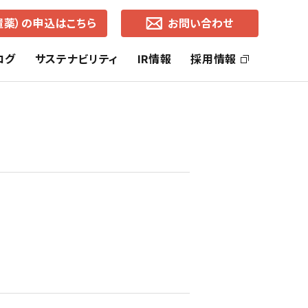
置薬）の申込はこちら
お問い合わせ
ログ
サステナビリティ
IR情報
採用情報
ッセージ
社長ご挨拶
ヘルス・ケア事業
SDGsの取り組み
株主還元
コーポレートブランド
ライフ・ケア事業
中期経営計画
通知
各地営業所（所在地・地図）
有価証券報告書
事業的CSR
選択的CSR
よくあるご質問
株価の推移