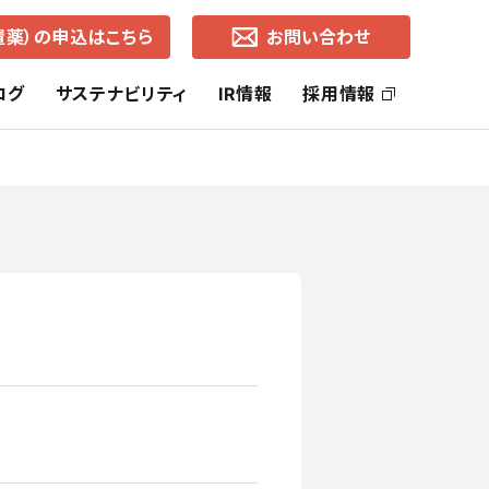
置薬）の申込はこちら
お問い合わせ
ログ
サステナビリティ
IR情報
採用情報
ッセージ
社長ご挨拶
ヘルス・ケア事業
SDGsの取り組み
株主還元
コーポレートブランド
ライフ・ケア事業
中期経営計画
通知
各地営業所（所在地・地図）
有価証券報告書
事業的CSR
選択的CSR
よくあるご質問
株価の推移