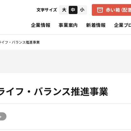
赤い箱（配
大
中
小
文字サイズ
企業情報
事業案内
新着情報
企業ブ
ライフ・バランス推進事業
会社概要
中京医薬品の赤い箱（配置薬）
健康経営の取り組み
IRニュース
経営者からのメ
企業理念
アクアマジック事業
CSR（社会的責任）
個別財務諸表
財務ハイライト
中京医薬品の歩み
保険事業
決算短信
招集通知・決議
ライフ・バランス推進事業
CSRの理念
基本的CSR
スペシャルコンテンツ
報告書（旧事業報告書）
株式の状況
み
公式SNS一覧
電子公告