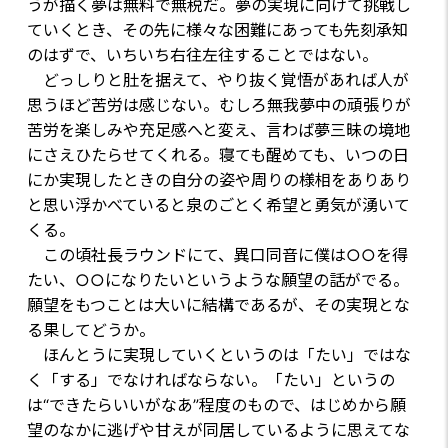
うが描く夢は無料で無税だ。夢の実現に向けて挑戦し
ていくとき、その先に様々な困難にあっても先刻承知
のはずで、いちいち右往左往することではない。
どっしりと肚を据えて、やり抜く覚悟があれば人が
思うほど苦労は感じない。むしろ無我夢中の頑張りが
苦労を楽しみや充足感へと変え、言わば夢三昧の境地
にさえひたらせてくれる。寝ても醒めても、いつの日
にか実現したときの自分の姿や周りの様相をありあり
と思い浮かべていると泉のごとく希望と勇気が湧いて
くる。
この頃社長ラウンドにて、異口同音に僕は○○を得
たい、○○になりたいというような願望の話がでる。
願望をもつことは大いに結構であるが、その実現とな
る果してどうか。
ほんとうに実現していくというのは「たい」ではな
く「する」でなければならない。「たい」というの
は“できたらいいがなあ”程度のもので、はじめから願
望のなかに逃げや甘えが同居しているように思えてな