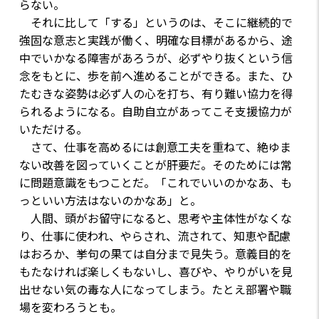
らない。
それに比して「する」というのは、そこに継続的で
強固な意志と実践が働く、明確な目標があるから、途
中でいかなる障害があろうが、必ずやり抜くという信
念をもとに、歩を前へ進めることができる。また、ひ
たむきな姿勢は必ず人の心を打ち、有り難い協力を得
られるようになる。自助自立があってこそ支援協力が
いただける。
さて、仕事を高めるには創意工夫を重ねて、絶ゆま
ない改善を図っていくことが肝要だ。そのためには常
に問題意識をもつことだ。「これでいいのかなあ、も
っといい方法はないのかなあ」と。
人間、頭がお留守になると、思考や主体性がなくな
り、仕事に使われ、やらされ、流されて、知恵や配慮
はおろか、挙句の果ては自分まで見失う。意義目的を
もたなければ楽しくもないし、喜びや、やりがいを見
出せない気の毒な人になってしまう。たとえ部署や職
場を変わろうとも。