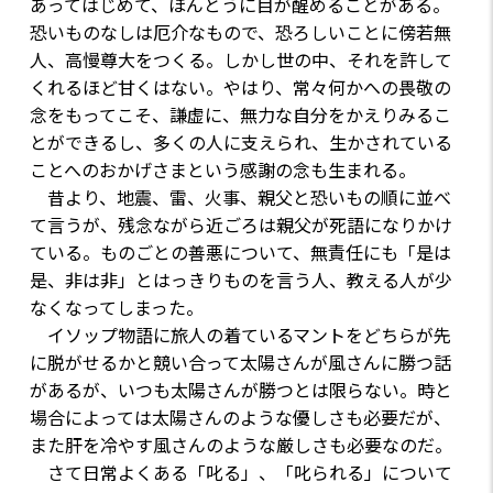
あってはじめて、ほんとうに目が醒めることがある。
恐いものなしは厄介なもので、恐ろしいことに傍若無
人、高慢尊大をつくる。しかし世の中、それを許して
くれるほど甘くはない。やはり、常々何かへの畏敬の
念をもってこそ、謙虚に、無力な自分をかえりみるこ
とができるし、多くの人に支えられ、生かされている
ことへのおかげさまという感謝の念も生まれる。
昔より、地震、雷、火事、親父と恐いもの順に並べ
て言うが、残念ながら近ごろは親父が死語になりかけ
ている。ものごとの善悪について、無責任にも「是は
是、非は非」とはっきりものを言う人、教える人が少
なくなってしまった。
イソップ物語に旅人の着ているマントをどちらが先
に脱がせるかと競い合って太陽さんが風さんに勝つ話
があるが、いつも太陽さんが勝つとは限らない。時と
場合によっては太陽さんのような優しさも必要だが、
また肝を冷やす風さんのような厳しさも必要なのだ。
さて日常よくある「叱る」、「叱られる」について