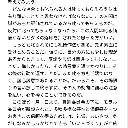
考えてみよう。
どんな場合でも叱られる人は叱ってもらえるうちは
有り難いことだと思わなければならない。この人間は
脈があると評価されているから叱ってもらえるのだ。
反対に叱ってもらえなくなったら、この人間は叱る価
値がないとダメの烙印を押されたと思った方がいい。
もっとも叱られるにも礼儀作法がある。先ず素直に
受けとめることだ。仮りに、自分の方にも少しは理が
あるからと言って、反論や言訳は間違ってもしないこ
とだ。悔しかったら、その時言葉を返すかわりに、そ
の後の行動で返すことだ。また叱る方も半端ではな
く、誠心誠意であたることだ。だからこそ、その場限
りの言い放して終らずに、その人の動向に細心の注意
を払い、心を砕くことができるのだ。
このほど十月一日より、賞罰委員会の下に、モラル
委員会が新設された。多種多様な感性と価値感をもつ
お客さまの信頼を得るためには、礼儀、あいさつ、身
だしなみがしっかりとできる「いい人づくり」が目的