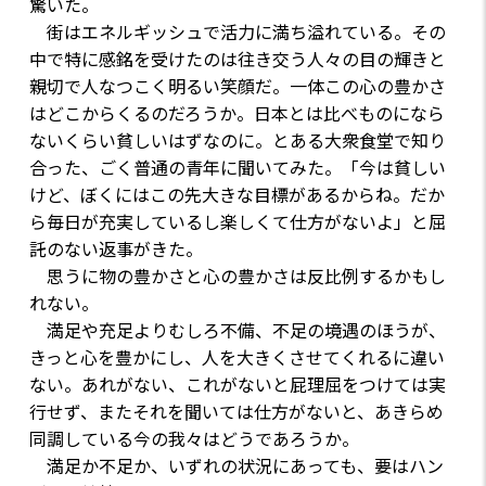
驚いた。
街はエネルギッシュで活力に満ち溢れている。その
中で特に感銘を受けたのは往き交う人々の目の輝きと
親切で人なつこく明るい笑顔だ。一体この心の豊かさ
はどこからくるのだろうか。日本とは比べものになら
ないくらい貧しいはずなのに。とある大衆食堂で知り
合った、ごく普通の青年に聞いてみた。「今は貧しい
けど、ぼくにはこの先大きな目標があるからね。だか
ら毎日が充実しているし楽しくて仕方がないよ」と屈
託のない返事がきた。
思うに物の豊かさと心の豊かさは反比例するかもし
れない。
満足や充足よりむしろ不備、不足の境遇のほうが、
きっと心を豊かにし、人を大きくさせてくれるに違い
ない。あれがない、これがないと屁理屈をつけては実
行せず、またそれを聞いては仕方がないと、あきらめ
同調している今の我々はどうであろうか。
満足か不足か、いずれの状況にあっても、要はハン