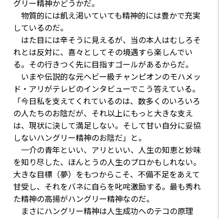
グリー精神かどうかだ。
物質的には飢え渇いていても精神的には豊かで充実
しているのだ。
はた目には辛そうに見えるが、当の本人はむしろそ
れとは反対に、喜々としてその境遇すら楽しんでい
る。その行きつく先に目指すゴールがあるからだ。
いまや伝説的な元ヘビー級チャンピオンのモハメッ
ド・アリがテレビのインタビューでこう答えている。
「今日私を支えてくれているのは、数多くのいろいろ
の人たちのお陰だが、それ以上にもっと大きな支え
は、現状に決して満足しない。そして甘い自分に妥協
しないハングリー精神のお陰だ」と。
一介の青年といい、アリといい、人生の知恵と妙味
を知り尽した、ほんとうの人生のプロかもしれない。
大きな目標（夢）をもつからこそ、不備不足をあえて
甘受し、それをバネに自らを叱咤激励する。最も秀れ
た精神の高揚がハングリー精神なのだ。
まさにハングリー精神は人生成功へのテコの原理