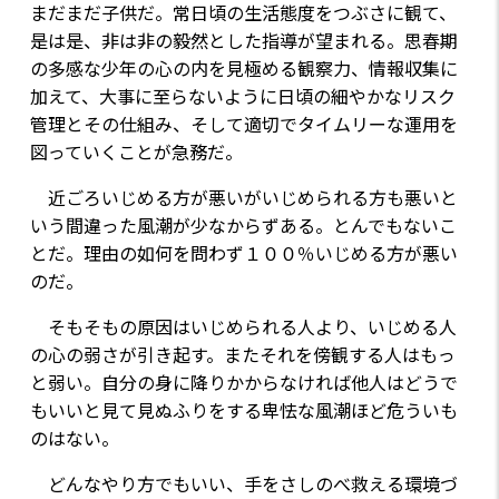
まだまだ子供だ。常日頃の生活態度をつぶさに観て、
是は是、非は非の毅然とした指導が望まれる。思春期
の多感な少年の心の内を見極める観察力、情報収集に
加えて、大事に至らないように日頃の細やかなリスク
管理とその仕組み、そして適切でタイムリーな運用を
図っていくことが急務だ。
近ごろいじめる方が悪いがいじめられる方も悪いと
いう間違った風潮が少なからずある。とんでもないこ
とだ。理由の如何を問わず１００％いじめる方が悪い
のだ。
そもそもの原因はいじめられる人より、いじめる人
の心の弱さが引き起す。またそれを傍観する人はもっ
と弱い。自分の身に降りかからなければ他人はどうで
もいいと見て見ぬふりをする卑怯な風潮ほど危ういも
のはない。
どんなやり方でもいい、手をさしのべ救える環境づ