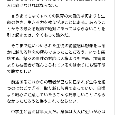
人に向けなければならない。
言うまでもなくすべての教育の大目的は何よりも生
命の尊さ、生きる力を教え学ぶことにある。あろうこ
とかその最たる現場で絶対にあってはならないことを
引き起すのは、全くもって論外だ。
そこまで追いつめられた生徒の絶望感は想像をはる
かに越える無念の極みであったことだろう。いつも痛
感する、諸々の事件の対応は人権よりも生命、加害者
よりも被害者が軽んじられているのは余りにも理不尽
で腹立たしい。
前途あるこれからの若者が已むに已まれず生命を絶
つのはむごすぎる。取り越し苦労であっていい、日頃
より細心に注意していたらこんな痛ましいことになら
なかっただろうと悔やまれてならない。
中学生と言えば半大人だ。身体は大人に近いが心は