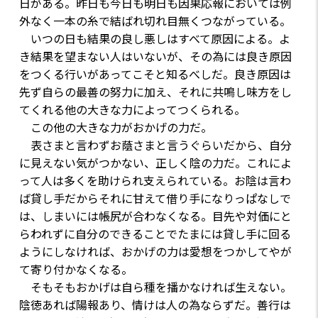
日がある。昨日も今日も明日も因果応報においては例
外なく一本の糸で結ばれ切れ目無くつながっている。
いつの日も結果の良し悪しはすべて原因による。よ
き結果を望まない人はいないが、その為には良き原因
をつくる行いがあってこそと知るべしだ。良き原因は
先ず自らの最善の努力に加え、それに共鳴し味方をし
てくれる他の大きな力によってつくられる。
この他の大きな力がおかげの力だ。
表さまと言わずお蔭さまと言うぐらいだから、自分
に見えない気がつかない、正しく陰の力だ。これによ
って人は多くを助けられ支えられている。お陰は言わ
ば貸し手だからそれに甘えて借り手になりっぱなしで
は、しまいには帳尻が合わなくなる。目先や対価にと
らわれずに自分のできることでたまには貸し手に回る
ようにしなければ、おかげの力は愛想をつかしてやが
て寄り付かなくなる。
そもそもおかげは自ら種を播かなければ生えない。
陰徳あれば陽報あり、情けは人の為ならずだ。善行は