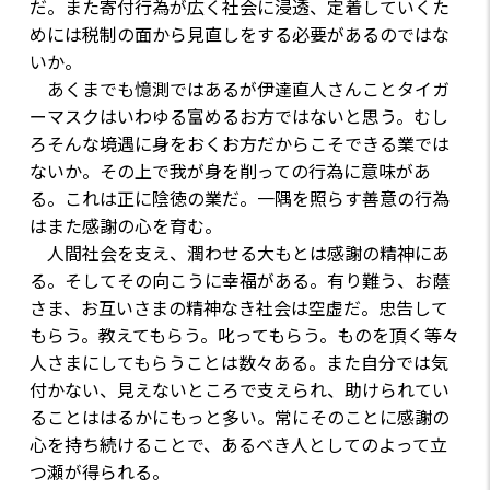
だ。また寄付行為が広く社会に浸透、定着していくた
めには税制の面から見直しをする必要があるのではな
いか。
あくまでも憶測ではあるが伊達直人さんことタイガ
ーマスクはいわゆる富めるお方ではないと思う。むし
ろそんな境遇に身をおくお方だからこそできる業では
ないか。その上で我が身を削っての行為に意味があ
る。これは正に陰徳の業だ。一隅を照らす善意の行為
はまた感謝の心を育む。
人間社会を支え、潤わせる大もとは感謝の精神にあ
る。そしてその向こうに幸福がある。有り難う、お蔭
さま、お互いさまの精神なき社会は空虚だ。忠告して
もらう。教えてもらう。叱ってもらう。ものを頂く等々
人さまにしてもらうことは数々ある。また自分では気
付かない、見えないところで支えられ、助けられてい
ることははるかにもっと多い。常にそのことに感謝の
心を持ち続けることで、あるべき人としてのよって立
つ瀬が得られる。