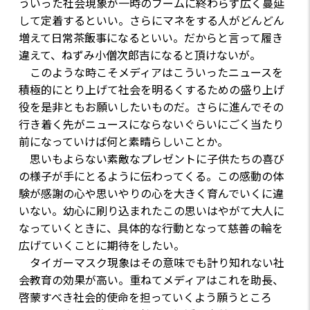
ういった社会現象が一時のブームに終わらず広く蔓延
して定着するといい。さらにマネをする人がどんどん
増えて日常茶飯事になるといい。だからと言って履き
違えて、ねずみ小僧次郎吉になると頂けないが。
このような時こそメディアはこういったニュースを
積極的にとり上げて社会を明るくするための盛り上げ
役を是非ともお願いしたいものだ。さらに進んでその
行き着く先がニュースにならないぐらいにごく当たり
前になっていけば何と素晴らしいことか。
思いもよらない素敵なプレゼントに子供たちの喜び
の様子が手にとるように伝わってくる。この感動の体
験が感謝の心や思いやりの心を大きく育んでいくに違
いない。幼心に刷り込まれたこの思いはやがて大人に
なっていくときに、具体的な行動となって慈善の輪を
広げていくことに期待をしたい。
タイガーマスク現象はその意味でも計り知れない社
会教育の効果が高い。重ねてメディアはこれを助長、
啓蒙すべき社会的使命を担っていくよう願うところ